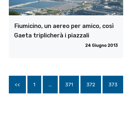
Fiumicino, un aereo per amico, così
Gaeta triplicherà i piazzali
24 Giugno 2013
<<
1
…
371
372
373