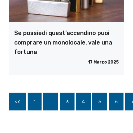
Se possiedi quest’accendino puoi
comprare un monolocale, vale una
fortuna
17 Marzo 2025
<<
1
…
3
4
5
6