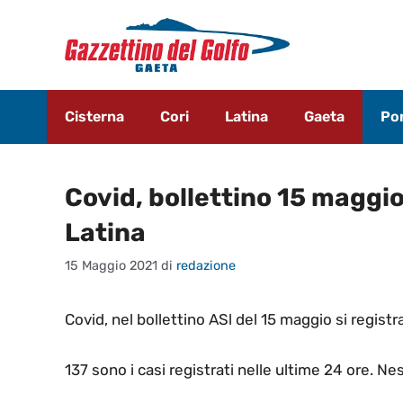
Vai
al
contenuto
Cisterna
Cori
Latina
Gaeta
Pon
Covid, bollettino 15 maggio:
Latina
15 Maggio 2021
di
redazione
Covid, nel bollettino ASl del 15 maggio si registr
137 sono i casi registrati nelle ultime 24 ore. 