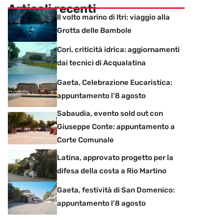
Articoli recenti
Il volto marino di Itri: viaggio alla
Grotta delle Bambole
Cori, criticità idrica: aggiornamenti
dai tecnici di Acqualatina
Gaeta, Celebrazione Eucaristica:
appuntamento l’8 agosto
Sabaudia, evento sold out con
Giuseppe Conte: appuntamento a
Corte Comunale
Latina, approvato progetto per la
difesa della costa a Rio Martino
Gaeta, festività di San Domenico:
appuntamento l’8 agosto