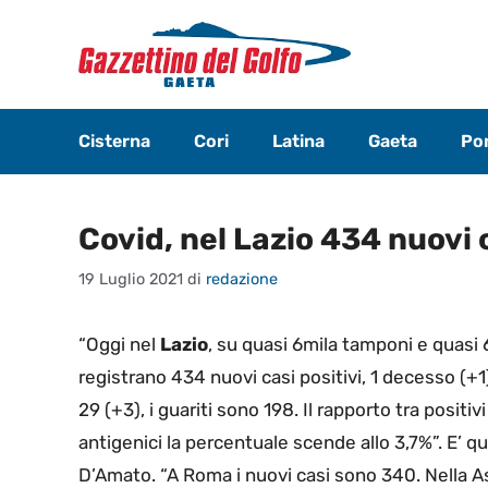
Vai
al
contenuto
Cisterna
Cori
Latina
Gaeta
Pon
Covid, nel Lazio 434 nuovi 
19 Luglio 2021
di
redazione
“Oggi nel
Lazio
, su quasi 6mila tamponi e quasi 6
registrano 434 nuovi casi positivi, 1 decesso (+1)
29 (+3), i guariti sono 198. Il rapporto tra posit
antigenici la percentuale scende allo 3,7%”. E’ q
D’Amato. “A Roma i nuovi casi sono 340. Nella Asl 