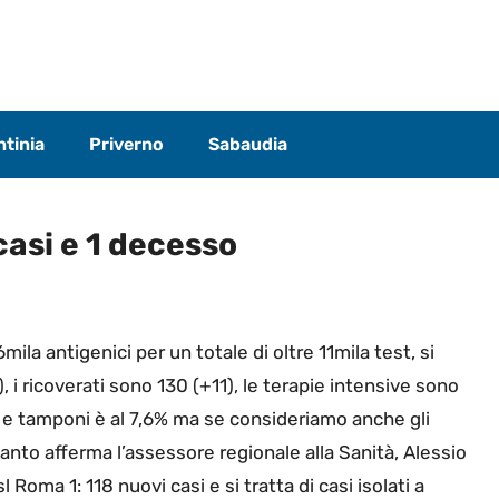
tinia
Priverno
Sabaudia
casi e 1 decesso
mila antigenici per un totale di oltre 11mila test, si
, i ricoverati sono 130 (+11), le terapie intensive sono
ivi e tamponi è al 7,6% ma se consideriamo anche gli
uanto afferma l’assessore regionale alla Sanità, Alessio
Roma 1: 118 nuovi casi e si tratta di casi isolati a