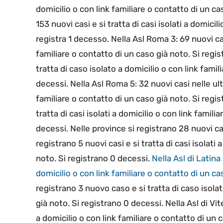
domicilio o con link familiare o contatto di un ca
153 nuovi casi e si tratta di casi isolati a domicil
registra 1 decesso. Nella Asl Roma 3: 69 nuovi casi
familiare o contatto di un caso già noto. Si regis
tratta di caso isolato a domicilio o con link famil
decessi. Nella Asl Roma 5: 32 nuovi casi nelle ulti
familiare o contatto di un caso già noto. Si regis
tratta di casi isolati a domicilio o con link famil
decessi. Nelle province si registrano 28 nuovi cas
registrano 5 nuovi casi e si tratta di casi isolati 
noto. Si registrano 0 decessi.
Nella Asl di Latina
domicilio o con link familiare o contatto di un ca
registrano 3 nuovo caso e si tratta di caso isolat
già noto. Si registrano 0 decessi. Nella Asl di Vite
a domicilio o con link familiare o contatto di un 