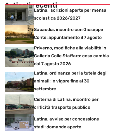
Articoli recenti
Latina, iscrizioni aperte per mensa
scolastica 2026/2027
Sabaudia, incontro con Giuseppe
Conte: appuntamento il 7 agosto
Priverno, modifiche alla viabilità in
Galleria Colle Staffaro: cosa cambia
dal 7 agosto 2026
Latina, ordinanza per la tutela degli
animali: in vigore fino al 30
settembre
Cisterna di Latina, incontro per
criticità trasporto pubblico
Latina, avviso per concessione
stadi: domande aperte