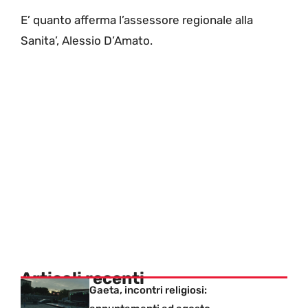
E’ quanto afferma l’assessore regionale alla
Sanita’, Alessio D’Amato.
Articoli recenti
Gaeta, incontri religiosi: