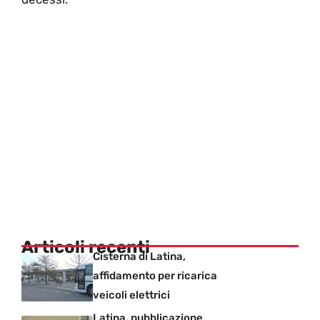
Articoli recenti
Cisterna di Latina,
affidamento per ricarica
veicoli elettrici
Latina, pubblicazione