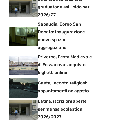
graduatorie asili nido per
2026/27
Sabaudia, Borgo San
Donato: inaugurazione
nuovo spazio
aggregazione
Priverno, Festa Medievale
di Fossanova: acquisto
biglietti online
Gaeta, incontri religiosi:
appuntamenti ad agosto
Latina, iscrizioni aperte
per mensa scolastica
2026/2027