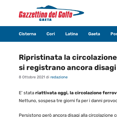
Vai
al
contenuto
Cisterna
Cori
Latina
Gaeta
Pon
Ripristinata la circolazion
si registrano ancora disagi
8 Ottobre 2021
di
redazione
E’ stata
riattivata oggi, la circolazione ferrov
Nettuno, sospesa tre giorni fa per i danni provo
Persistono però ancora disagi alla circolazione c