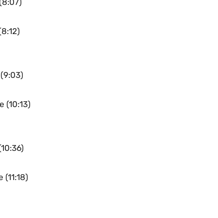
(8:07)
(8:12)
 (9:03)
e (10:13)
(10:36)
 (11:18)