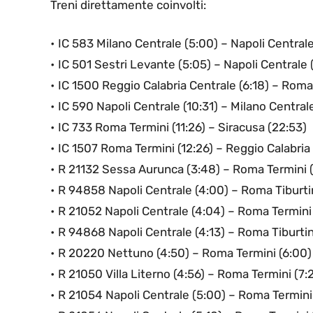
Treni direttamente coinvolti:
• IC 583 Milano Centrale (5:00) – Napoli Centrale
• IC 501 Sestri Levante (5:05) – Napoli Centrale 
• IC 1500 Reggio Calabria Centrale (6:18) – Roma
• IC 590 Napoli Centrale (10:31) – Milano Central
• IC 733 Roma Termini (11:26) – Siracusa (22:53)
• IC 1507 Roma Termini (12:26) – Reggio Calabria
• R 21132 Sessa Aurunca (3:48) – Roma Termini 
• R 94858 Napoli Centrale (4:00) – Roma Tiburti
• R 21052 Napoli Centrale (4:04) – Roma Termini 
• R 94868 Napoli Centrale (4:13) – Roma Tiburtin
• R 20220 Nettuno (4:50) – Roma Termini (6:00)
• R 21050 Villa Literno (4:56) – Roma Termini (7:
• R 21054 Napoli Centrale (5:00) – Roma Termini