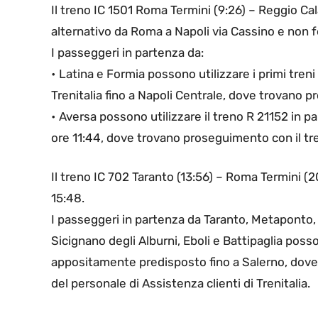
Il treno IC 1501 Roma Termini (9:26) – Reggio Cala
alternativo da Roma a Napoli via Cassino e non f
I passeggeri in partenza da:
• Latina e Formia possono utilizzare i primi treni 
Trenitalia fino a Napoli Centrale, dove trovano p
• Aversa possono utilizzare il treno R 21152 in par
ore 11:44, dove trovano proseguimento con il tre
Il treno IC 702 Taranto (13:56) – Roma Termini (2
15:48.
I passeggeri in partenza da Taranto, Metaponto,
Sicignano degli Alburni, Eboli e Battipaglia posso
appositamente predisposto fino a Salerno, dove t
del personale di Assistenza clienti di Trenitalia.