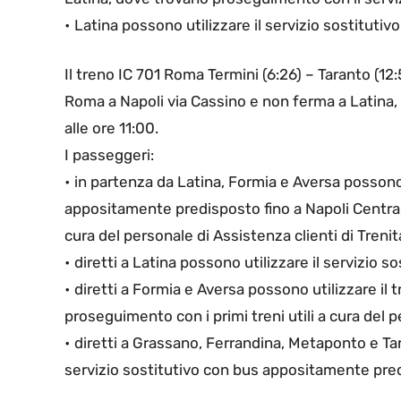
• Latina possono utilizzare il servizio sostitut
Il treno IC 701 Roma Termini (6:26) – Taranto (12:5
Roma a Napoli via Cassino e non ferma a Latina,
alle ore 11:00.
I passeggeri:
• in partenza da Latina, Formia e Aversa possono 
appositamente predisposto fino a Napoli Centrale
cura del personale di Assistenza clienti di Trenita
• diretti a Latina possono utilizzare il servizio
• diretti a Formia e Aversa possono utilizzare il 
proseguimento con i primi treni utili a cura del pe
• diretti a Grassano, Ferrandina, Metaponto e T
servizio sostitutivo con bus appositamente pre