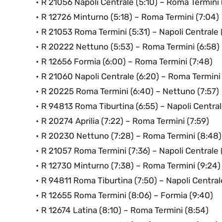
• R 21056 Napoli Centrale (5:10) – Roma Termini 
• R 12726 Minturno (5:18) – Roma Termini (7:04)
• R 21053 Roma Termini (5:31) – Napoli Centrale 
• R 20222 Nettuno (5:53) – Roma Termini (6:58)
• R 12656 Formia (6:00) – Roma Termini (7:48)
• R 21060 Napoli Centrale (6:20) – Roma Termini
• R 20225 Roma Termini (6:40) – Nettuno (7:57)
• R 94813 Roma Tiburtina (6:55) – Napoli Central
• R 20274 Aprilia (7:22) – Roma Termini (7:59)
• R 20230 Nettuno (7:28) – Roma Termini (8:48)
• R 21057 Roma Termini (7:36) – Napoli Centrale 
• R 12730 Minturno (7:38) – Roma Termini (9:24)
• R 94811 Roma Tiburtina (7:50) – Napoli Centrale
• R 12655 Roma Termini (8:06) – Formia (9:40)
• R 12674 Latina (8:10) – Roma Termini (8:54)