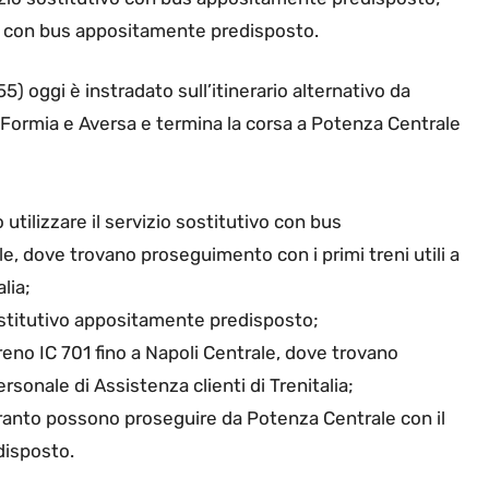
ivo con bus appositamente predisposto.
5) oggi è instradato sull’itinerario alternativo da
 Formia e Aversa e termina la corsa a Potenza Centrale
utilizzare il servizio sostitutivo con bus
, dove trovano proseguimento con i primi treni utili a
lia;
 sostitutivo appositamente predisposto;
treno IC 701 fino a Napoli Centrale, dove trovano
rsonale di Assistenza clienti di Trenitalia;
aranto possono proseguire da Potenza Centrale con il
disposto.