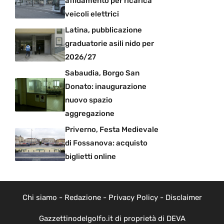
affidamento per ricarica
veicoli elettrici
Latina, pubblicazione
graduatorie asili nido per
2026/27
Sabaudia, Borgo San
Donato: inaugurazione
nuovo spazio
aggregazione
Priverno, Festa Medievale
di Fossanova: acquisto
biglietti online
Chi siamo
-
Redazione
-
Privacy Policy
-
Disclaimer
Gazzettinodelgolfo.it di proprietà di DEVA