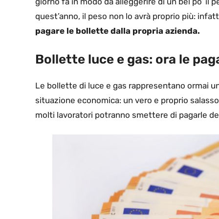
giorno fa in modo da alleggerire di un bel po’ il 
quest’anno, il peso non lo avrà proprio più: infat
pagare le bollette dalla propria azienda.
Bollette luce e gas: ora le pag
Le bollette di luce e gas rappresentano ormai u
situazione economica: un vero e proprio salasso 
molti lavoratori potranno smettere di pagarle del