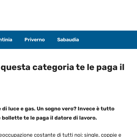
tinia
Priverno
Sabaudia
n questa categoria te le paga il
 di luce e gas. Un sogno vero? Invece è tutto
 bollette te le paga il datore di lavoro.
eoccupazione costante di tutti noi: single, coppie e