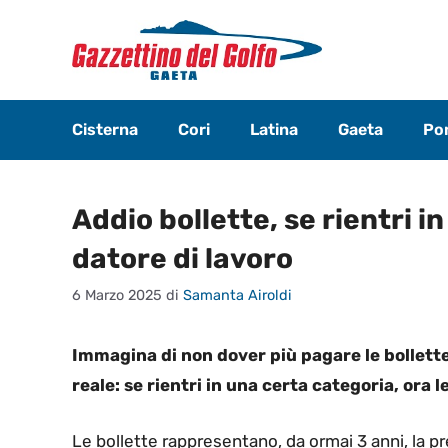
Vai
al
contenuto
Cisterna
Cori
Latina
Gaeta
Pon
Addio bollette, se rientri i
datore di lavoro
6 Marzo 2025
di
Samanta Airoldi
Immagina di non dover più pagare le bollette
reale: se rientri in una certa categoria, ora le
Le bollette rappresentano, da ormai 3 anni, la pr