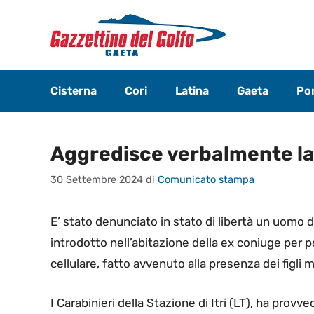
Vai
al
contenuto
Cisterna
Cori
Latina
Gaeta
Pon
Aggredisce verbalmente la
30 Settembre 2024
di
Comunicato stampa
E’ stato denunciato in stato di libertà un uomo d
introdotto nell’abitazione della ex coniuge per 
cellulare, fatto avvenuto alla presenza dei figli 
I Carabinieri della Stazione di Itri (LT), ha provved