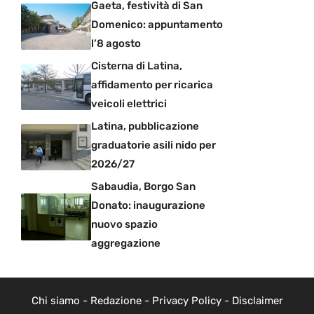
Gaeta, festività di San
Domenico: appuntamento
l’8 agosto
Cisterna di Latina,
affidamento per ricarica
veicoli elettrici
Latina, pubblicazione
graduatorie asili nido per
2026/27
Sabaudia, Borgo San
Donato: inaugurazione
nuovo spazio
aggregazione
Chi siamo
-
Redazione
-
Privacy Policy
-
Disclaimer