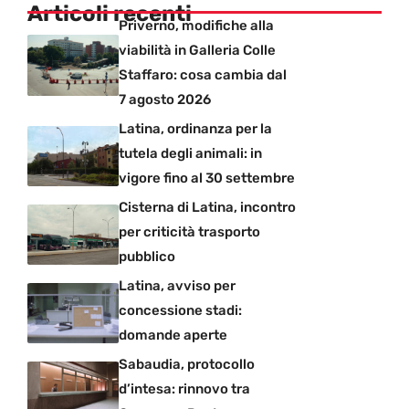
Articoli recenti
Priverno, modifiche alla
viabilità in Galleria Colle
Staffaro: cosa cambia dal
7 agosto 2026
Latina, ordinanza per la
tutela degli animali: in
vigore fino al 30 settembre
Cisterna di Latina, incontro
per criticità trasporto
pubblico
Latina, avviso per
concessione stadi:
domande aperte
Sabaudia, protocollo
d’intesa: rinnovo tra