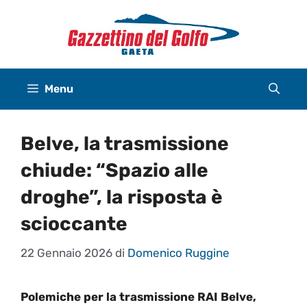
Vai
al
contenuto
Menu
Belve, la trasmissione
chiude: “Spazio alle
droghe”, la risposta è
scioccante
22 Gennaio 2026
di
Domenico Ruggine
Polemiche per la trasmissione RAI Belve,