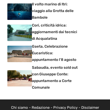
Il volto marino di Itri:
viaggio alla Grotta delle
Bambole
Cori, criticità idrica:
aggiornamenti dai tecnici
di Acqualatina
Gaeta, Celebrazione
Eucaristica:
appuntamento l’8 agosto
Sabaudia, evento sold out
con Giuseppe Conte:
appuntamento a Corte
Comunale
Chi siamo
-
Redazione
-
Privacy Policy
-
Disclaimer