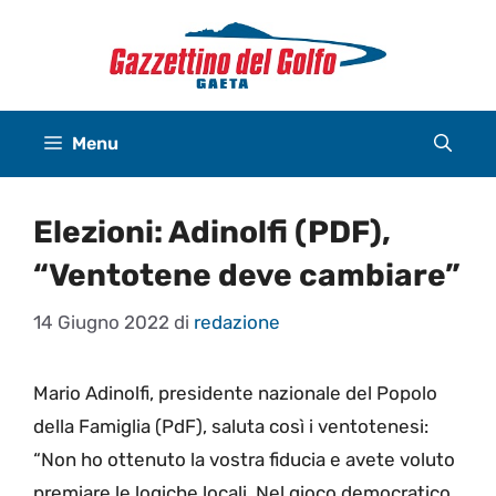
Vai
al
contenuto
Menu
Elezioni: Adinolfi (PDF),
“Ventotene deve cambiare”
14 Giugno 2022
di
redazione
Mario Adinolfi, presidente nazionale del Popolo
della Famiglia (PdF), saluta così i ventotenesi:
“Non ho ottenuto la vostra fiducia e avete voluto
premiare le logiche locali. Nel gioco democratico