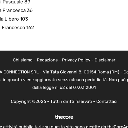
i Pasquale 89
a Francesca 36
a Libero 103
i Francesco 162
Chi siamo
-
Redazione
-
Privacy Policy
-
Disclaimer
EVA CONNECTION SRL - Via Tata Giovanni 8, 00154 Roma (RM) - Cod
a, in quanto viene aggiornato senza alcuna periodicità. Non può 
della legge n. 62 del 07.03.2001
Copyright ©2026 - Tutti i diritti riservati -
Contattaci
e attività pubblicitarie su questo sito sono gestite da theCoreA