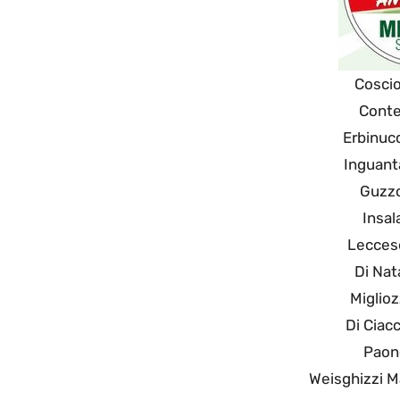
Coscio
Conte
Erbinucc
Inguant
Guzz
Insal
Leccese
Di Nat
Miglioz
Di Ciac
Paon
Weisghizzi M