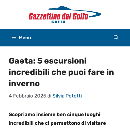
Vai
al
contenuto
Menu
Gaeta: 5 escursioni
incredibili che puoi fare in
inverno
4 Febbraio 2025
di
Silvia Petetti
Scopriamo insieme ben cinque luoghi
incredibili che ci permettono di visitare