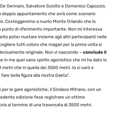
to De Gennaro, Salvatore Sciolto e Domenico Capozzio,
 un doppio appuntamento che avrà come scenario
n solo. Costeggeremo a nuoto Monte Orlando che lo
un punto di riferimento importante. Non mi interessa
to poter nuotare insieme agli altri partecipanti nelle
liere tutti coloro che magari per la prima volta si
 decisamente originale. Non vi nascondo –
conclude il
 in me quel sano spirito agonistico che mi ha dato lo
0 metri che in quella dei 3500 metri. Io ci sarò e
are bella figura alla nostra Gaeta”.
 per le gare agonistiche, il Sindaco Mitrano, con un
ecedente edizione fece registrare un ottimo
ia al termine di una traversata di 3500 metri.