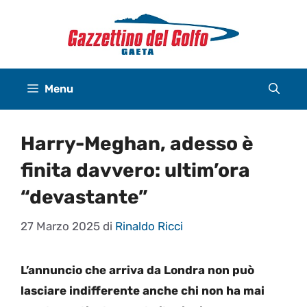
Vai
al
contenuto
Menu
Harry-Meghan, adesso è
finita davvero: ultim’ora
“devastante”
27 Marzo 2025
di
Rinaldo Ricci
L’annuncio che arriva da Londra non può
lasciare indifferente anche chi non ha mai