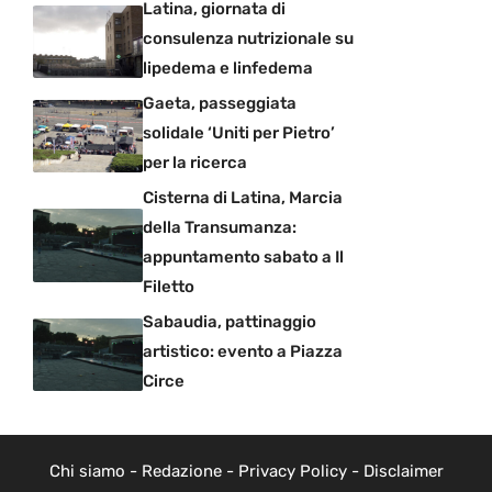
Latina, giornata di
consulenza nutrizionale su
lipedema e linfedema
Gaeta, passeggiata
solidale ‘Uniti per Pietro’
per la ricerca
Cisterna di Latina, Marcia
della Transumanza:
appuntamento sabato a Il
Filetto
Sabaudia, pattinaggio
artistico: evento a Piazza
Circe
Chi siamo
-
Redazione
-
Privacy Policy
-
Disclaimer