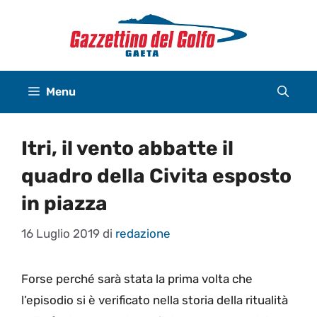
Vai
al
contenuto
Menu
Itri, il vento abbatte il
quadro della Civita esposto
in piazza
16 Luglio 2019
di
redazione
Forse perché sarà stata la prima volta che
l’episodio si è verificato nella storia della ritualità