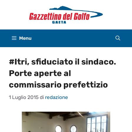
Vai
al
contenuto
Menu
#Itri, sfiduciato il sindaco.
Porte aperte al
commissario prefettizio
1 Luglio 2015
di
redazione