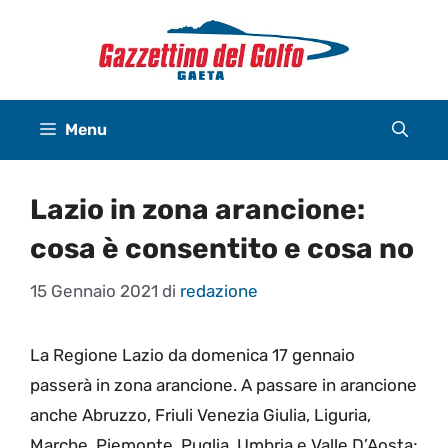
Vai
al
contenuto
Menu
Lazio in zona arancione:
cosa è consentito e cosa no
15 Gennaio 2021
di
redazione
La Regione Lazio da domenica 17 gennaio
passerà in zona arancione. A passare in arancione
anche Abruzzo, Friuli Venezia Giulia, Liguria,
Marche, Piemonte, Puglia, Umbria e Valle D’Aosta;