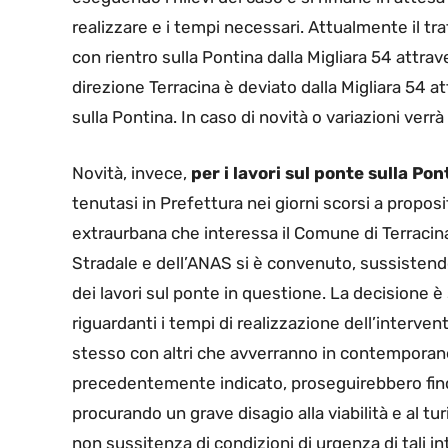
realizzare e i tempi necessari. Attualmente il traf
con rientro sulla Pontina dalla Migliara 54 attra
direzione Terracina è deviato dalla Migliara 54 at
sulla Pontina. In caso di novità o variazioni ve
Novità, invece,
per i lavori sul ponte sulla Po
tenutasi in Prefettura nei giorni scorsi a proposi
extraurbana che interessa il Comune di Terracina
Stradale e dell’ANAS si è convenuto, sussistendon
dei lavori sul ponte in questione. La decisione è
riguardanti i tempi di realizzazione dell’interven
stesso con altri che avverranno in contemporane
precedentemente indicato, proseguirebbero fino a
procurando un grave disagio alla viabilità e al turi
non sussitenza di condizioni di urgenza di tali inte