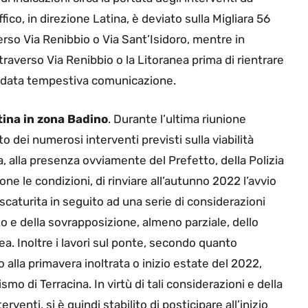
fico, in direzione Latina, è deviato sulla Migliara 56
verso Via Renibbio o Via Sant’Isidoro, mentre in
traverso Via Renibbio o la Litoranea prima di rientrare
rrà data tempestiva comunicazione.
ntina in zona Badino
. Durante l’ultima riunione
to dei numerosi interventi previsti sulla viabilità
, alla presenza ovviamente del Prefetto, della Polizia
e le condizioni, di rinviare all’autunno 2022 l’avvio
 scaturita in seguito ad una serie di considerazioni
to e della sovrapposizione, almeno parziale, dello
a. Inoltre i lavori sul ponte, secondo quanto
lla primavera inoltrata o inizio estate del 2022,
smo di Terracina. In virtù di tali considerazioni e della
rventi, si è quindi stabilito di posticipare all’inizio