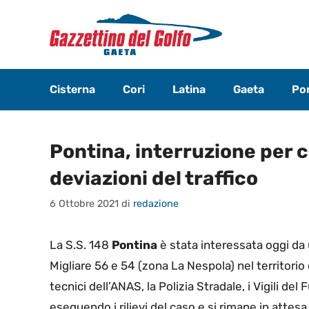
Vai
al
contenuto
Cisterna
Cori
Latina
Gaeta
Pon
Pontina, interruzione per 
deviazioni del traffico
6 Ottobre 2021
di
redazione
La S.S. 148
Pontina
è stata interessata oggi da
Migliare 56 e 54 (zona La Nespola) nel territorio
tecnici dell’ANAS, la Polizia Stradale, i Vigili del
eseguendo i rilievi del caso e si rimane in attesa 