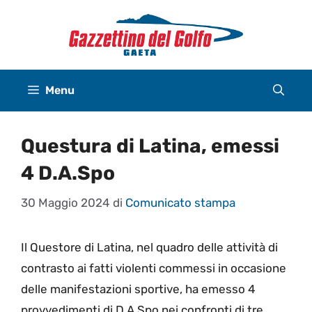
Vai
al
contenuto
Menu
Questura di Latina, emessi
4 D.A.Spo
30 Maggio 2024
di
Comunicato stampa
Il Questore di Latina, nel quadro delle attività di
contrasto ai fatti violenti commessi in occasione
delle manifestazioni sportive, ha emesso 4
provvedimenti di D.A.Spo nei confronti di tre