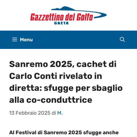
Vai
al
contenuto
Menu
Sanremo 2025, cachet di
Carlo Conti rivelato in
diretta: sfugge per sbaglio
alla co-conduttrice
13 Febbraio 2025
di
M.
Al Festival di Sanremo 2025 sfugge anche