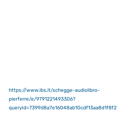
https://www.ibs.it/schegge-audiolibro-
pierferre/e/9791221493306?
queryId=7399d8a7e16048ab10cdf13aa8d1f8f2