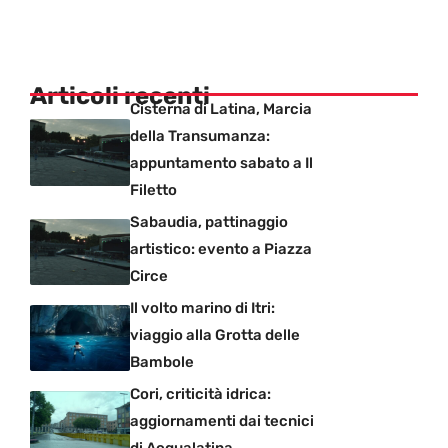
Articoli recenti
Cisterna di Latina, Marcia
della Transumanza:
appuntamento sabato a Il
Filetto
Sabaudia, pattinaggio
artistico: evento a Piazza
Circe
Il volto marino di Itri:
viaggio alla Grotta delle
Bambole
Cori, criticità idrica:
aggiornamenti dai tecnici
di Acqualatina