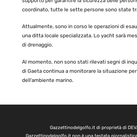
supporto per garantire la sicurezza delle person
coordinato, tutte le sette persone sono state tra
Attualmente, sono in corso le operazioni di esaur
una ditta locale specializzata. Lo yacht sarà m
di drenaggio.
Al momento, non sono stati rilevati segni di inq
di Gaeta continua a monitorare la situazione per 
dell’ambiente marino.
Gazzettinodelgolfo.it di proprietà di D
Gazzettinodelgolfo.it non è una testata giornalistic