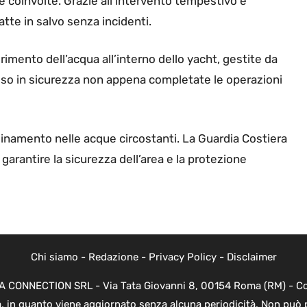
e coinvolte. Grazie all’intervento tempestivo e
tte in salvo senza incidenti.
imento dell’acqua all’interno dello yacht, gestite da
esso in sicurezza non appena completate le operazioni
uinamento nelle acque circostanti. La Guardia Costiera
garantire la sicurezza dell’area e la protezione
Chi siamo
-
Redazione
-
Privacy Policy
-
Disclaimer
EVA CONNECTION SRL - Via Tata Giovanni 8, 00154 Roma (RM) - Cod
a, in quanto viene aggiornato senza alcuna periodicità. Non può 