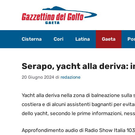
Vai
al
contenuto
Cisterna
Cori
Latina
Gaeta
Pon
Serapo, yacht alla deriva: 
20 Giugno 2024
di
redazione
Yacht alla deriva nella zona di balneazione sulla 
costiera e di alcuni assistenti bagnanti per ev
dello yacht, secondo le prime informazioni, nes
Approfondimento audio di Radio Show Italia 10