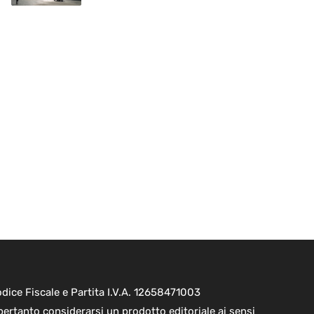
ice Fiscale e Partita I.V.A. 12658471003
pertanto considerarsi un prodotto editoriale ai sensi