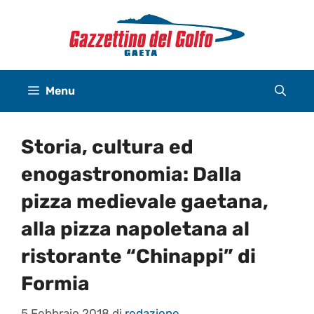
Vai
al
contenuto
Menu
Storia, cultura ed
enogastronomia: Dalla
pizza medievale gaetana,
alla pizza napoletana al
ristorante “Chinappi” di
Formia
5 Febbraio 2018
di
redazione