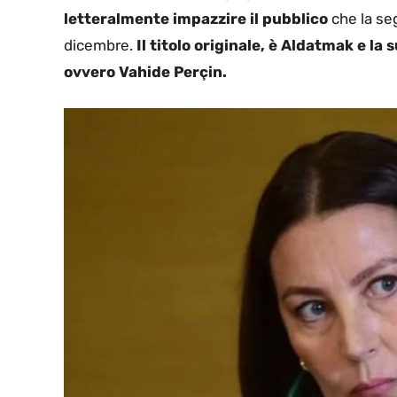
letteralmente impazzire il pubblico
che la seg
dicembre.
Il titolo originale, è Aldatmak e la
ovvero Vahide Perçin.