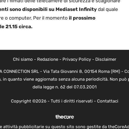
are i filmati delle telecamere di sicurezza e scagionare
nti sono disponibili su Mediaset Infinity
dal quale
ore o computer. Per il momento
il prossimo
e 21.15 circa.
Chi siamo
-
Redazione
-
Privacy Policy
-
Disclaimer
EVA CONNECTION SRL - Via Tata Giovanni 8, 00154 Roma (RM) - Cod
a, in quanto viene aggiornato senza alcuna periodicità. Non può 
della legge n. 62 del 07.03.2001
Copyright ©2026 - Tutti i diritti riservati -
Contattaci
e attività pubblicitarie su questo sito sono gestite da theCoreA