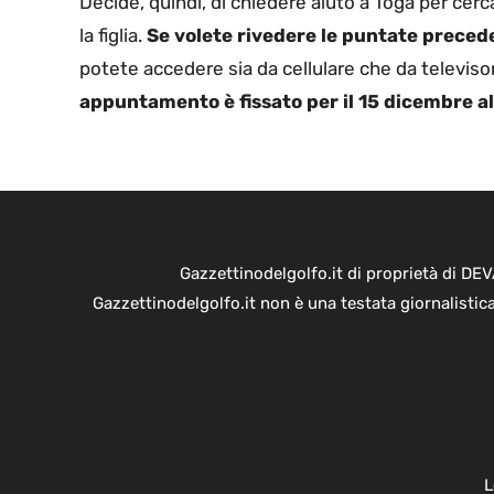
Decide, quindi, di chiedere aiuto a Toga per cerc
la figlia.
Se volete rivedere le puntate precede
potete accedere sia da cellulare che da televis
appuntamento è fissato per il 15 dicembre all
Gazzettinodelgolfo.it di proprietà di D
Gazzettinodelgolfo.it non è una testata giornalistic
L