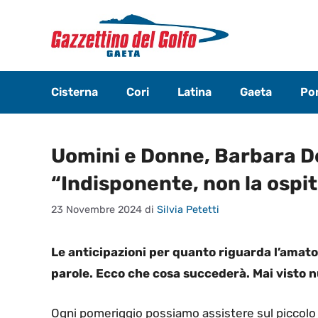
Vai
al
contenuto
Cisterna
Cori
Latina
Gaeta
Pon
Uomini e Donne, Barbara De 
“Indisponente, non la ospi
23 Novembre 2024
di
Silvia Petetti
Le anticipazioni per quanto riguarda l’amat
parole. Ecco che cosa succederà. Mai visto n
Ogni pomeriggio possiamo assistere sul piccol