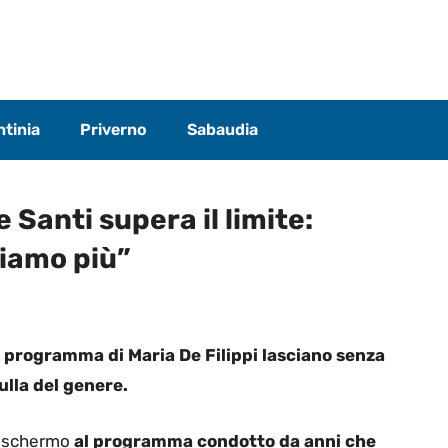
tinia
Priverno
Sabaudia
Santi supera il limite:
tiamo più”
o programma di Maria De Filippi lasciano senza
ulla del genere.
o schermo
al programma condotto da anni che