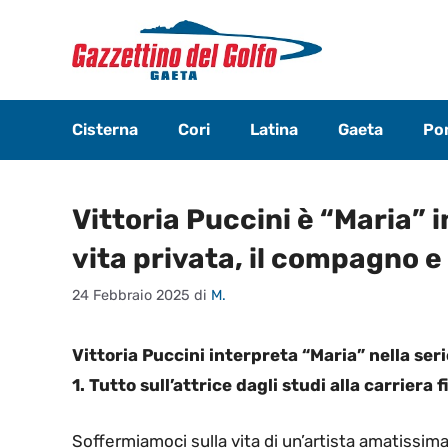
Vai
al
contenuto
Cisterna
Cori
Latina
Gaeta
Pon
Vittoria Puccini è “Maria” i
vita privata, il compagno e 
24 Febbraio 2025
di
M.
Vittoria Puccini interpreta “Maria” nella ser
1. Tutto sull’attrice dagli studi alla carriera f
Soffermiamoci sulla vita di un’artista amatissim