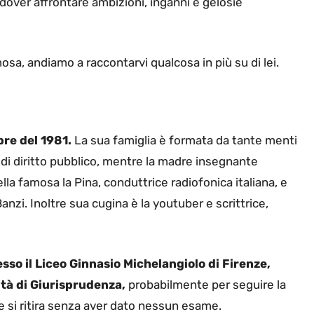
a dover affrontare ambizioni, inganni e gelosie
osa, andiamo a raccontarvi qualcosa in più su di lei.
bre del 1981.
La sua famiglia è formata da tante menti
o di diritto pubblico, mentre la madre insegnante
la famosa la Pina, conduttrice radiofonica italiana, e
nzi. Inoltre sua cugina è la youtuber e scrittrice,
sso il Liceo Ginnasio Michelangiolo di Firenze,
oltà di Giurisprudenza,
probabilmente per seguire la
e si ritira senza aver dato nessun esame.