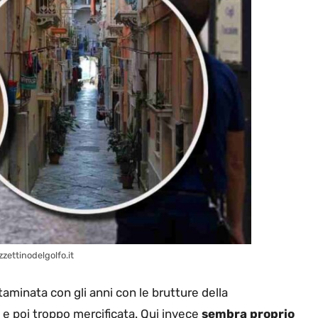
zettinodelgolfo.it
aminata con gli anni con le brutture della
e poi troppo mercificata. Qui invece
sembra proprio