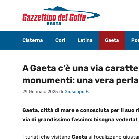
Vai
al
contenuto
Cisterna
Cori
Latina
Gaeta
Pon
A Gaeta c’è una via caratter
monumenti: una vera perla 
29 Gennaio 2025
di
Giuseppe F.
Gaeta, città di mare e conosciuta per il suo 
via di grandissimo fascino: bisogna vederla!
I turisti che visitano
Gaeta
si focalizzano giusta