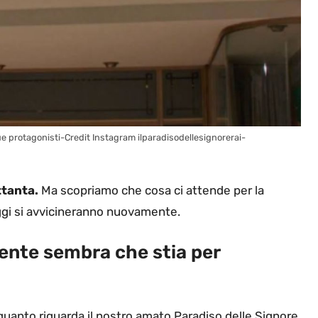
due protagonisti-Credit Instagram ilparadisodellesignorerai-
ttanta.
Ma scopriamo che cosa ci attende per la
ggi si avvicineranno nuovamente.
mente sembra che stia per
quanto riguarda il nostro amato Paradiso delle Signore.