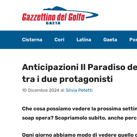
Vai
al
contenuto
Cisterna
Cori
Latina
Gaeta
Pon
Anticipazioni Il Paradiso d
tra i due protagonisti
10 Dicembre 2024
di
Silvia Petetti
Che cosa possiamo vedere la prossima setti
soap opera? Scopriamolo subito, anche perch
Ogni giorno abbiamo modo di vedere quello 