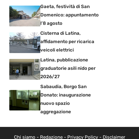
Gaeta, festività di San
Domenico: appuntamento
l’8 agosto
Cisterna di Latina,
affidamento per ricarica
veicoli elettrici
Latina, pubblicazione
graduatorie asili nido per
2026/27
Sabaudia, Borgo San
Donato: inaugurazione
nuovo spazio
aggregazione
Chi siamo
-
Redazione
-
Privacy Policy
-
Disclaimer