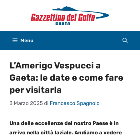
Vai
al
contenuto
Menu
L’Amerigo Vespucci a
Gaeta: le date e come fare
per visitarla
3 Marzo 2025
di
Francesco Spagnolo
Una delle eccellenze del nostro Paese è in
arrivo nella città laziale. Andiamo a vedere