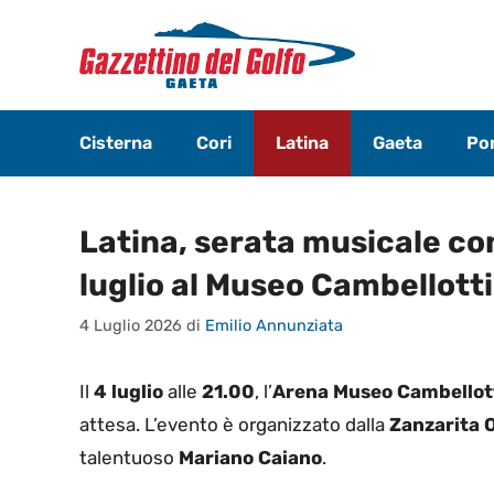
Vai
al
contenuto
Cisterna
Cori
Latina
Gaeta
Pon
Latina, serata musicale co
luglio al Museo Cambellotti
4 Luglio 2026
di
Emilio Annunziata
Il
4 luglio
alle
21.00
, l’
Arena Museo Cambellot
attesa. L’evento è organizzato dalla
Zanzarita 
talentuoso
Mariano Caiano
.