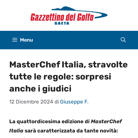
Vai
al
contenuto
Menu
MasterChef Italia, stravolte
tutte le regole: sorpresi
anche i giudici
12 Dicembre 2024
di
Giuseppe F.
La quattordicesima edizione di
MasterChef
Italia
sarà caratterizzata da tante novità: