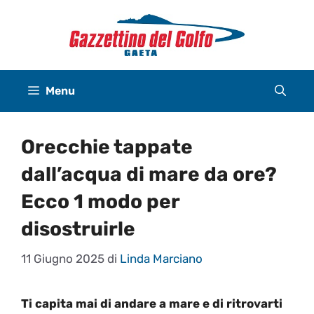
Vai
al
contenuto
Menu
Orecchie tappate
dall’acqua di mare da ore?
Ecco 1 modo per
disostruirle
11 Giugno 2025
di
Linda Marciano
Ti capita mai di andare a mare e di ritrovarti