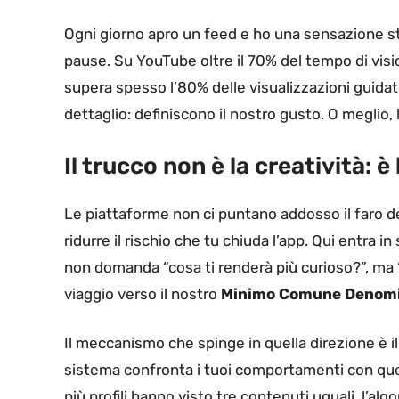
Ogni giorno apro un feed e ho una sensazione stra
pause. Su YouTube oltre il 70% del tempo di visi
supera spesso l’80% delle visualizzazioni guida
dettaglio: definiscono il nostro gusto. O meglio, 
Il trucco non è la creatività: è
Le piattaforme non ci puntano addosso il faro dell
ridurre il rischio che tu chiuda l’app. Qui entra i
non domanda “cosa ti renderà più curioso?”, ma “co
viaggio verso il nostro
Minimo Comune Denomi
Il meccanismo che spinge in quella direzione è i
sistema confronta i tuoi comportamenti con quell
più profili hanno visto tre contenuti uguali, l’a