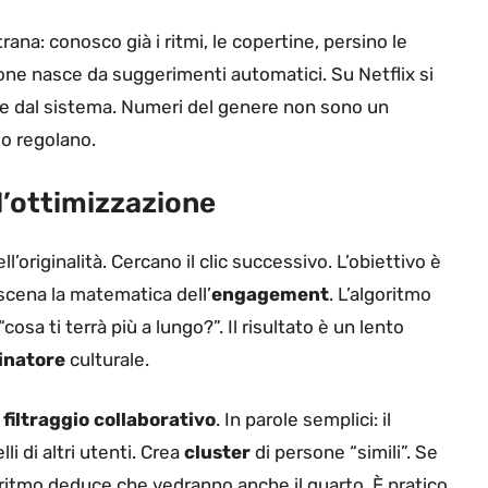
na: conosco già i ritmi, le copertine, persino le
one nasce da suggerimenti automatici. Su Netflix si
te dal sistema. Numeri del genere non sono un
lo regolano.
 l’ottimizzazione
’originalità. Cercano il clic successivo. L’obiettivo è
n scena la matematica dell’
engagement
. L’algoritmo
sa ti terrà più a lungo?”. Il risultato è un lento
natore
culturale.
l
filtraggio collaborativo
. In parole semplici: il
i di altri utenti. Crea
cluster
di persone “simili”. Se
lgoritmo deduce che vedranno anche il quarto. È pratico,