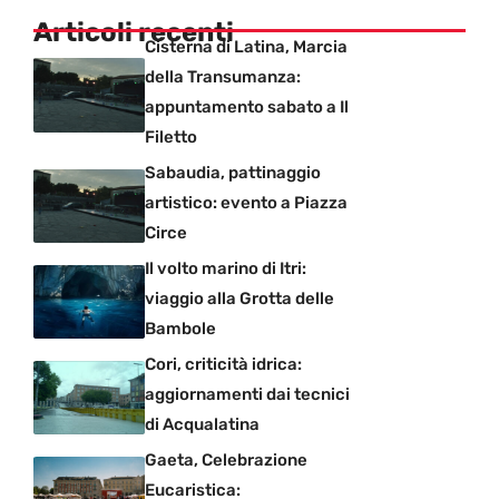
Articoli recenti
Cisterna di Latina, Marcia
della Transumanza:
appuntamento sabato a Il
Filetto
Sabaudia, pattinaggio
artistico: evento a Piazza
Circe
Il volto marino di Itri:
viaggio alla Grotta delle
Bambole
Cori, criticità idrica:
aggiornamenti dai tecnici
di Acqualatina
Gaeta, Celebrazione
Eucaristica: