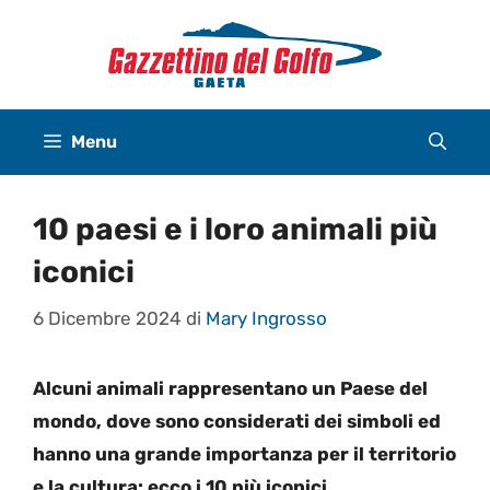
Vai
al
contenuto
Menu
10 paesi e i loro animali più
iconici
6 Dicembre 2024
di
Mary Ingrosso
Alcuni animali rappresentano un Paese del
mondo, dove sono considerati dei simboli ed
hanno una grande importanza per il territorio
e la cultura: ecco i 10 più iconici.