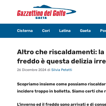
Vai
al
contenuto
Cisterna
Cori
Latina
Gaeta
Pon
Altro che riscaldamenti: la 
freddo è questa delizia irre
26 Dicembre 2024
di
Silvia Petetti
Scopriamo insieme come possiamo riscaldarci
incidere troppo in bolletta. Siamo certi che 
L’inverno ed il freddo sono arrivati e di c