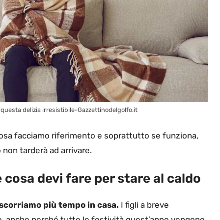
 questa delizia irresistibile-Gazzettinodelgolfo.it
sa facciamo riferimento e soprattutto se funziona,
o non tarderà ad arrivare.
cosa devi fare per stare al caldo
scorriamo più tempo in casa.
I figli a breve
sce, anche perché tutte le festività quest’anno vengono