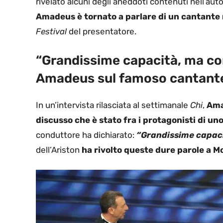
rivelato alcuni degli aneddoti contenuti nell’aut
Amadeus è tornato a parlare di un cantante
Festival
del presentatore.
“Grandissime capacità, ma con
Amadeus sul famoso cantant
In un’intervista rilasciata al settimanale
Chi
,
Ama
discusso che è stato fra i protagonisti di un
conduttore ha dichiarato:
“Grandissime capaci
dell’Ariston
ha rivolto queste dure parole a M