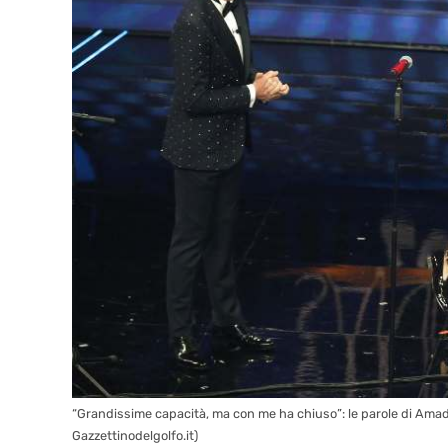
“Grandissime capacità, ma con me ha chiuso”: le parole di Ama
Gazzettinodelgolfo.it)