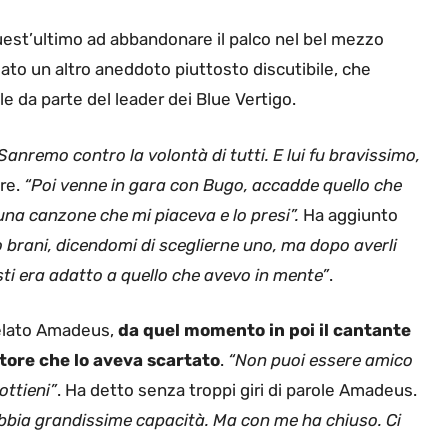
 quest’ultimo ad abbandonare il palco nel bel mezzo
dato un altro aneddoto piuttosto discutibile, che
 da parte del leader dei Blue Vertigo.
anremo contro la volontà di tutti. E lui fu bravissimo,
re.
“Poi venne in gara con Bugo, accadde quello che
na canzone che mi piaceva e lo presi”.
Ha aggiunto
brani, dicendomi di sceglierne uno, ma dopo averli
sti era adatto a quello che avevo in mente”
.
velato Amadeus,
da quel momento in poi il cantante
tore che lo aveva scartato
.
“Non puoi essere amico
ottieni”
. Ha detto senza troppi giri di parole Amadeus.
bbia grandissime capacità. Ma con me ha chiuso. Ci