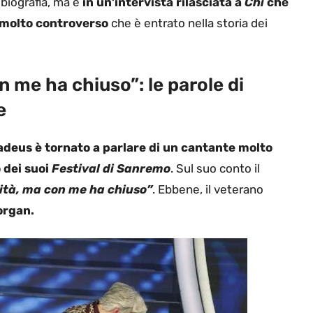
obiografia, ma è
in un’intervista rilasciata a
Chi
che
 molto controverso
che è entrato nella storia dei
 me ha chiuso”: le parole di
e
deus è tornato a parlare di un cantante molto
o dei suoi
Festival di Sanremo
. Sul suo conto il
tà, ma con me ha chiuso”
. Ebbene, il veterano
organ.