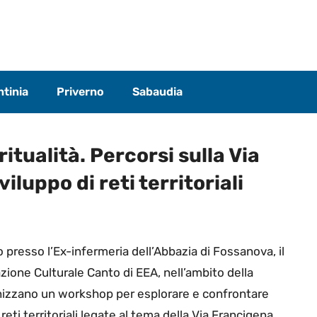
tinia
Priverno
Sabaudia
tualità. Percorsi sulla Via
iluppo di reti territoriali
o presso l’Ex-infermeria dell’Abbazia di Fossanova, il
zione Culturale Canto di EEA, nell’ambito della
nizzano un workshop per esplorare e confrontare
reti territoriali legate al tema della Via Francigena.