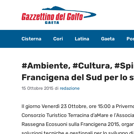
Vai
al
contenuto
Cisterna
Cori
Latina
Gaeta
Pon
#Ambiente, #Cultura, #Spiri
Francigena del Sud per lo sv
15 Ottobre 2015
di
redazione
Il giorno Venerdì 23 Ottobre, ore 15:00 a Privern
Consorzio Turistico Terracina d’aMare e l’Associa
Rassegna Ecosuoni sulla Francigena 2015, orga
soluzioni tecniche e gestionali per lo sviluppo di 