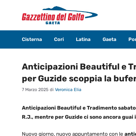
Vai
al
contenuto
Cisterna
Cori
Latina
Gaeta
Pon
Anticipazioni Beautiful e T
per Guzide scoppia la bufe
7 Marzo 2025
di
Veronica Elia
Anticipazioni Beautiful e Tradimento sabato
R.J., mentre per Guzide ci sono ancora guai i
Nuovo giorno, nuovo appuntamento con le
antic