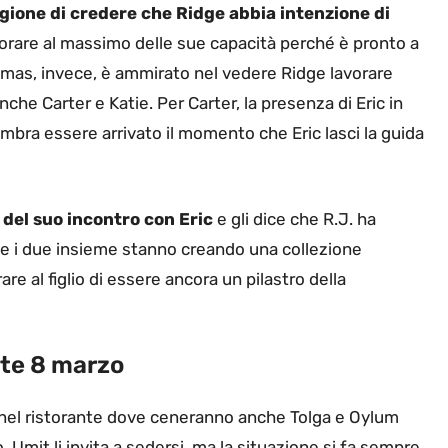
ragione di credere che Ridge abbia intenzione di
lavorare al massimo delle sue capacità perché è pronto a
omas, invece, è ammirato nel vedere Ridge lavorare
nche Carter e Katie. Per Carter, la presenza di Eric in
bra essere arrivato il momento che Eric lasci la guida
e del suo incontro con Eric
e gli dice che R.J. ha
che i due insieme stanno creando una collezione
re al figlio di essere ancora un pilastro della
ate 8 marzo
nel ristorante dove ceneranno anche Tolga e Oylum
 Umit li invita a sedersi, ma la situazione si fa sempre