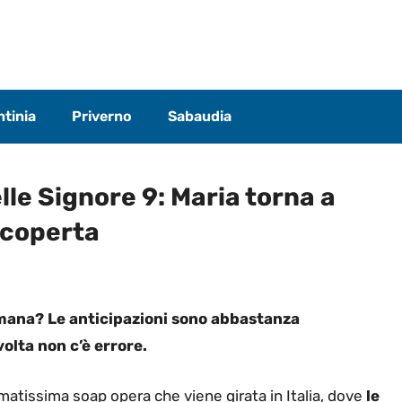
tinia
Priverno
Sabaudia
lle Signore 9: Maria torna a
scoperta
mana? Le anticipazioni sono abbastanza
volta non c’è errore.
atissima soap opera che viene girata in Italia, dove
le