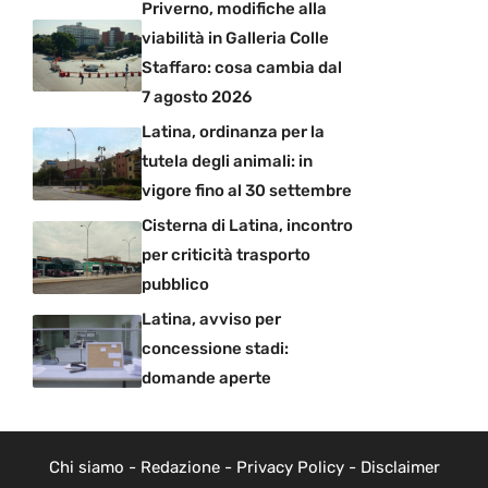
Priverno, modifiche alla
viabilità in Galleria Colle
Staffaro: cosa cambia dal
7 agosto 2026
Latina, ordinanza per la
tutela degli animali: in
vigore fino al 30 settembre
Cisterna di Latina, incontro
per criticità trasporto
pubblico
Latina, avviso per
concessione stadi:
domande aperte
Chi siamo
-
Redazione
-
Privacy Policy
-
Disclaimer