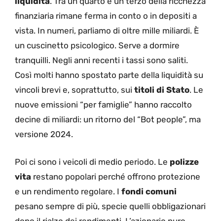
liquidità
. Tra un quarto e un terzo della ricchezza
finanziaria rimane ferma in conto o in depositi a
vista. In numeri, parliamo di oltre mille miliardi. È
un cuscinetto psicologico. Serve a dormire
tranquilli. Negli anni recenti i tassi sono saliti.
Così molti hanno spostato parte della liquidità su
vincoli brevi e, soprattutto, sui
titoli di Stato
. Le
nuove emissioni “per famiglie” hanno raccolto
decine di miliardi: un ritorno del “Bot people”, ma
versione 2024.
Poi ci sono i veicoli di medio periodo. Le
polizze
vita
restano popolari perché offrono protezione
e un rendimento regolare. I
fondi comuni
pesano sempre di più, specie quelli obbligazionari
dopo il rialzo dei rendimenti. L’azionario puro