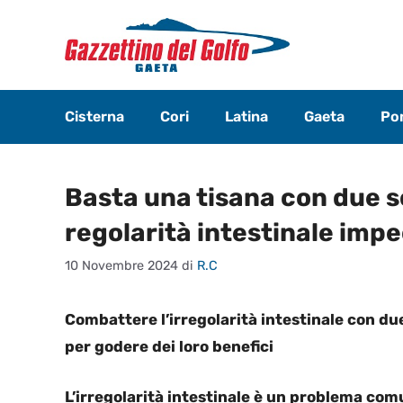
Vai
al
contenuto
Cisterna
Cori
Latina
Gaeta
Pon
Basta una tisana con due so
regolarità intestinale imp
10 Novembre 2024
di
R.C
Combattere l’irregolarità intestinale con due s
per godere dei loro benefici
L’irregolarità intestinale è un problema co